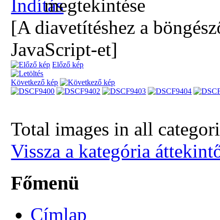
[A diavetítéshez a böngész
JavaScript-et]
Előző kép
Következő kép
Total images in all categor
Vissza a kategória áttekint
Főmenü
Címlap