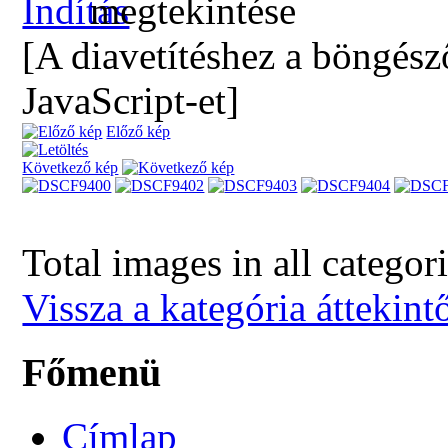
[A diavetítéshez a böngész
JavaScript-et]
Előző kép
Következő kép
Total images in all categor
Vissza a kategória áttekint
Főmenü
Címlap