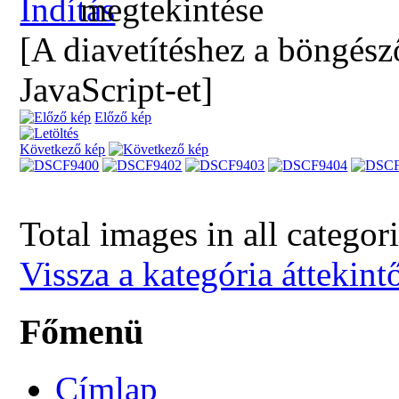
[A diavetítéshez a böngész
JavaScript-et]
Előző kép
Következő kép
Total images in all categor
Vissza a kategória áttekint
Főmenü
Címlap