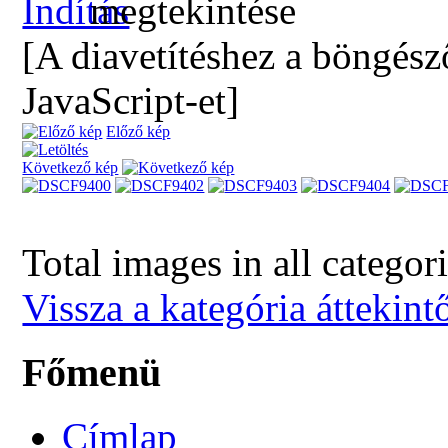
[A diavetítéshez a böngész
JavaScript-et]
Előző kép
Következő kép
Total images in all categor
Vissza a kategória áttekint
Főmenü
Címlap