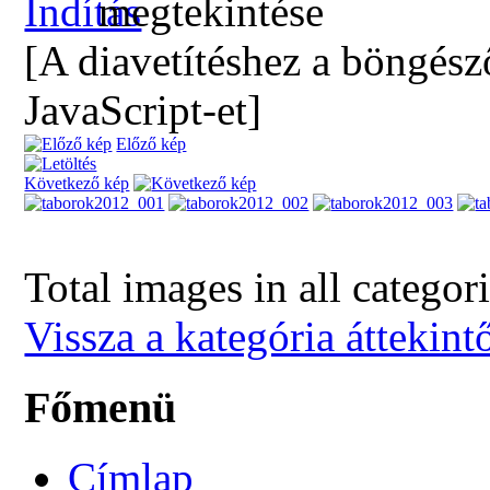
[A diavetítéshez a böngész
JavaScript-et]
Előző kép
Következő kép
Total images in all categor
Vissza a kategória áttekint
Főmenü
Címlap