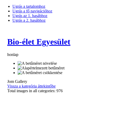
Ugrás a tartalomhoz
Ugrás a fő navigációhoz
Ugrás az 1. hasábhoz
Ugrás a 2. hasábhoz
Bio-élet Egyesület
honlap
Jom Gallery
Vissza a kategória áttekintőbe
Total images in all categories: 976