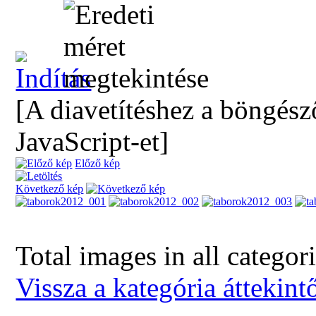
[A diavetítéshez a böngész
JavaScript-et]
Előző kép
Következő kép
Total images in all categor
Vissza a kategória áttekint