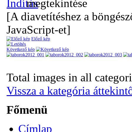
[A diavetítéshez a böngész
JavaScript-et]
Előző kép
Következő kép
Total images in all categor
Vissza a kategória áttekint
Főmenü
Címlap