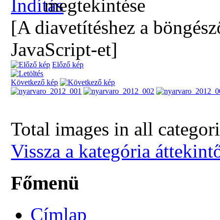
[A diavetítéshez a böngész
JavaScript-et]
Előző kép
Következő kép
Total images in all categor
Vissza a kategória áttekint
Főmenü
Címlap