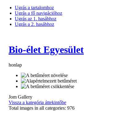
Ugrás a tartalomhoz
Ugrás a fő navigációhoz
Ugrás az 1. hasábhoz
Ugrás a 2. hasábhoz
Bio-élet Egyesület
honlap
Jom Gallery
Vissza a kategória áttekintőbe
Total images in all categories: 976